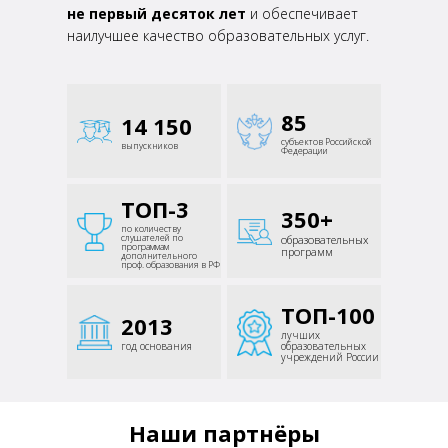
не первый десяток лет
и обеспечивает
наилучшее качество образовательных
услуг.
85
14 150
субъектов Российской
выпускников
Федерации
ТОП-3
350+
по количеству
слушателей
по
образовательных
программам
программ
дополнительного
проф.
образования в РФ
ТОП-100
2013
лучших
год основания
образовательных
учреждений России
Наши партнёры